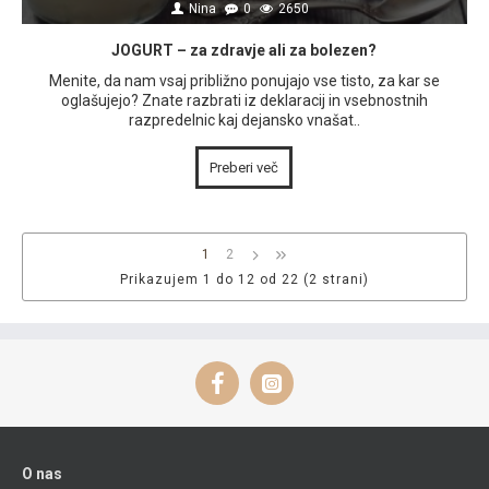
Nina
0
2650
JOGURT – za zdravje ali za bolezen?
Menite, da nam vsaj približno ponujajo vse tisto, za kar se
oglašujejo? Znate razbrati iz deklaracij in vsebnostnih
razpredelnic kaj dejansko vnašat..
Preberi več
1
2
Prikazujem 1 do 12 od 22 (2 strani)
O nas