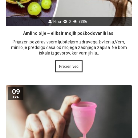
Nina
0
3386
Amlino olje – eliksir mojih poškodovanih las!
Prijazen pozdrav vsem ljubiteljem zdravega življenja,Vem,
minilo je predolgo časa od mojega zadnjega zapisa. Ne bom
iskala izgovorov, ker vam jih la..
Preberi več
09
avg.