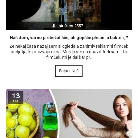
0
2557
Naš dom, varno prebežališče, ali gojišče plesni in bakterij?
Že nekaj časa nazaj sem si ogledala zanimiv reklamni filmček
podjetja, ki proizvaja okna. Morda ste ga opazili tudi sami. Ta
filmček, mi je dal kar pr..
Preberi več
13
dec.