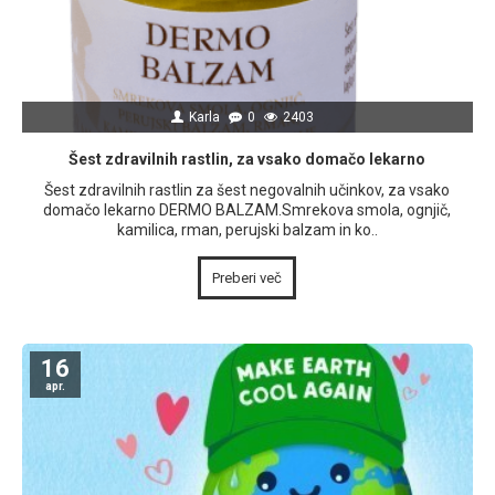
Karla
0
2403
Šest zdravilnih rastlin, za vsako domačo lekarno
Šest zdravilnih rastlin za šest negovalnih učinkov, za vsako
domačo lekarno DERMO BALZAM.Smrekova smola, ognjič,
kamilica, rman, perujski balzam in ko..
Preberi več
16
apr.