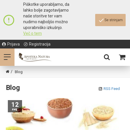
Piškotke uporabljamo, da
lahko bolje zagotavljamo
naše storitve ter vam
Se strinjam
nudimo najboljšo možno
uporabniško izkušnjo.
Več o tem
Prijava
Registracija
Blog
Blog
RSS Feed
12
avg.