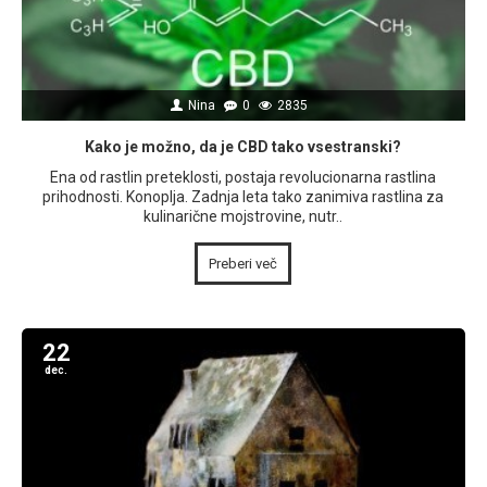
Nina
0
2835
Kako je možno, da je CBD tako vsestranski?
Ena od rastlin preteklosti, postaja revolucionarna rastlina
prihodnosti. Konoplja. Zadnja leta tako zanimiva rastlina za
kulinarične mojstrovine, nutr..
Preberi več
22
dec.