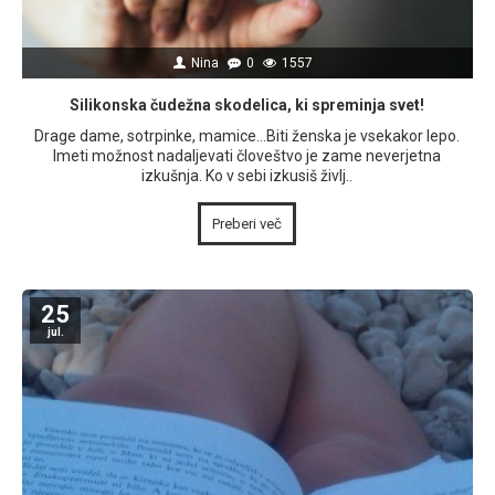
Nina
0
1557
Silikonska čudežna skodelica, ki spreminja svet!
Drage dame, sotrpinke, mamice…Biti ženska je vsekakor lepo.
Imeti možnost nadaljevati človeštvo je zame neverjetna
izkušnja. Ko v sebi izkusiš življ..
Preberi več
25
jul.