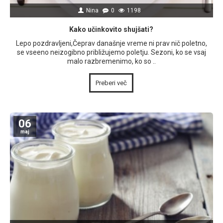
Nina
0
1198
Kako učinkovito shujšati?
Lepo pozdravljeni,Čeprav današnje vreme ni prav nič poletno,
se vseeno neizogibno približujemo poletju. Sezoni, ko se vsaj
malo razbremenimo, ko so ..
Preberi več
06
maj