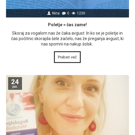
Nina
0
1230
Poletje = čas zame!
Skoraj za vogalom nas že čaka avgust. In ko se je poletje in
čas počitnic skorajda šele začelo, nas že preganja avgust, ki
nas spomni na nakup šolsk..
Preberi več
24
jun.