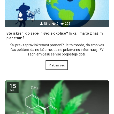
Nina
0
2921
Ste iskreni do sebe in svoje okolice? In kaj ima to z našim
planetom?
Kaj pravzaprav iskrenost pomeni? Je to morda, da smo ves
čas pošteni, da ne lažemo, da ne prikrivamo informacij…?V
zadnjem času se vse pogosteje doti..
Preberi več
15
feb.