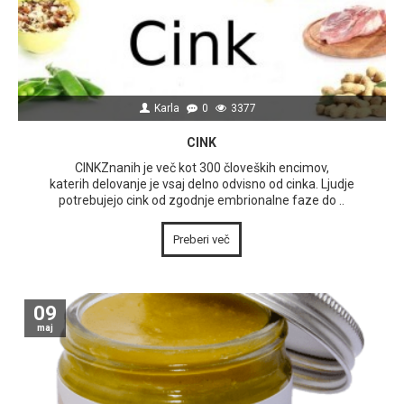
Karla
0
3377
CINK
CINKZnanih je več kot 300 človeških encimov,
katerih delovanje je vsaj delno odvisno od cinka. Ljudje
potrebujejo cink od zgodnje embrionalne faze do ..
Preberi več
09
maj