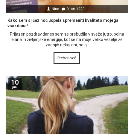
Nina
0
1923
Kako sem si čez noč uspela spremeniti kvaliteto mojega
vsakdana!
Prijazen pozdrav,danes sem se prebudila v sveže jutro, polna
elana in življenjske energije, kot se na moje veliko veselje že
zadnjih nekaj dni, ne g..
Preberi več
10
jun.