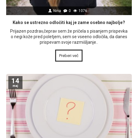
Nina
0
1076
Kako se ustrezno odločiti kaj je zame osebno najbolje?
Prijazen pozdrav,čeprav sem že pričela s pisanjem prispevka
o negi kože pred poletjem, sem se vseeno odločila, da danes
prispevam svoje razmišljanje..
Preberi več
14
maj