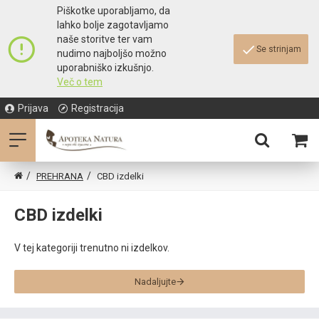
Piškotke uporabljamo, da
lahko bolje zagotavljamo
naše storitve ter vam
Se strinjam
nudimo najboljšo možno
uporabniško izkušnjo.
Več o tem
Prijava
Registracija
PREHRANA
CBD izdelki
CBD izdelki
V tej kategoriji trenutno ni izdelkov.
Nadaljujte