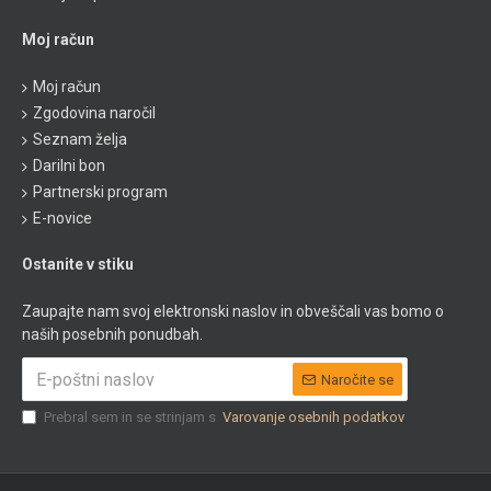
Moj račun
Moj račun
Zgodovina naročil
Seznam želja
Darilni bon
Partnerski program
E-novice
Ostanite v stiku
Zaupajte nam svoj elektronski naslov in obveščali vas bomo o
naših posebnih ponudbah.
Naročite se
Prebral sem in se strinjam s
Varovanje osebnih podatkov