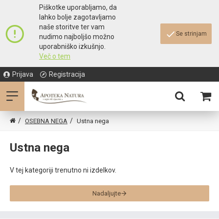
Piškotke uporabljamo, da
lahko bolje zagotavljamo
naše storitve ter vam
Se strinjam
nudimo najboljšo možno
uporabniško izkušnjo.
Več o tem
Prijava
Registracija
OSEBNA NEGA
Ustna nega
Ustna nega
V tej kategoriji trenutno ni izdelkov.
Nadaljujte