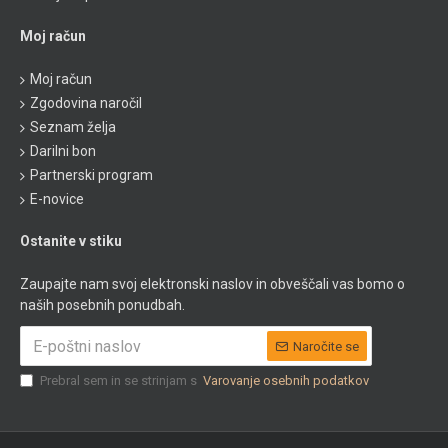
Moj račun
Moj račun
Zgodovina naročil
Seznam želja
Darilni bon
Partnerski program
E-novice
Ostanite v stiku
Zaupajte nam svoj elektronski naslov in obveščali vas bomo o
naših posebnih ponudbah.
Naročite se
Prebral sem in se strinjam s
Varovanje osebnih podatkov