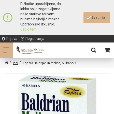
Piškotke uporabljamo, da
lahko bolje zagotavljamo
naše storitve ter vam
Se strinjam
nudimo najboljšo možno
uporabniško izkušnjo.
Več o tem
Prijava
Registracija
Išči
Espara Baldrijan in melisa, 60 kapsul