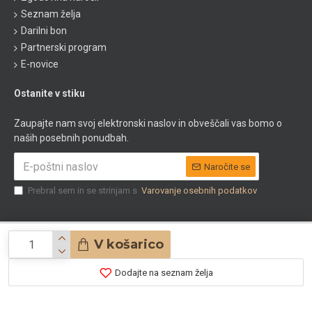
Seznam želja
Darilni bon
Partnerski program
E-novice
Ostanite v stiku
Zaupajte nam svoj elektronski naslov in obveščali vas bomo o
naših posebnih ponudbah.
Naročite se
Prebral sem in se strinjam s
Varovanje osebnih podatkov
V košarico
© 2020 Apoteka Natura
Dodajte na seznam želja