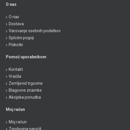
O nas
O nas
Dostava
Varovanje osebnih podatkov
Splošni pogoji
Piškotki
Pomoč uporabnikom
Kontakt
Vračila
Zemljevid trgovine
Blagovne znamke
Akcijska ponudba
Moj račun
Moj račun
Zgodovina naročil