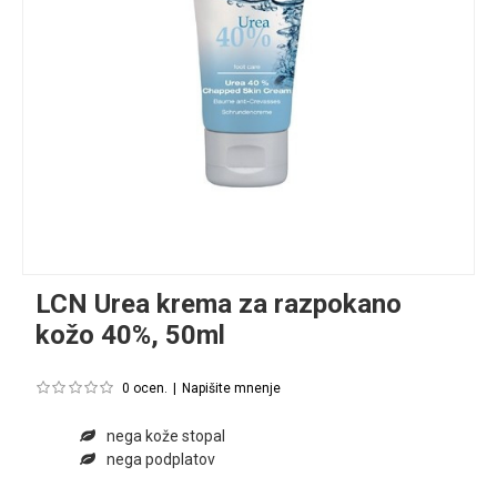
LCN Urea krema za razpokano
kožo 40%, 50ml
0 ocen.
|
Napišite mnenje
nega kože stopal
nega podplatov