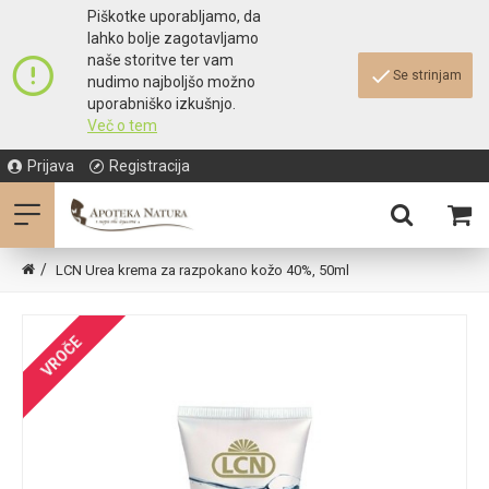
Piškotke uporabljamo, da
lahko bolje zagotavljamo
naše storitve ter vam
Se strinjam
nudimo najboljšo možno
uporabniško izkušnjo.
Več o tem
Prijava
Registracija
LCN Urea krema za razpokano kožo 40%, 50ml
VROČE