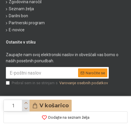
Zgodovina naročil
Seznam želja
Darilni bon
Partnerski program
E-novice
Ostanite v stiku
Zaupajte nam svoj elektronski naslov in obveščali vas bomo o
naših posebnih ponudbah.
Naročite se
Prebral sem in se strinjam s
Varovanje osebnih podatkov
V košarico
© 2020 Apoteka Natura
Dodajte na seznam želja