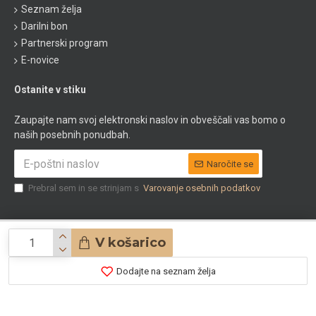
Seznam želja
Darilni bon
Partnerski program
E-novice
Ostanite v stiku
Zaupajte nam svoj elektronski naslov in obveščali vas bomo o
naših posebnih ponudbah.
Naročite se
Prebral sem in se strinjam s
Varovanje osebnih podatkov
V košarico
© 2020 Apoteka Natura
Dodajte na seznam želja