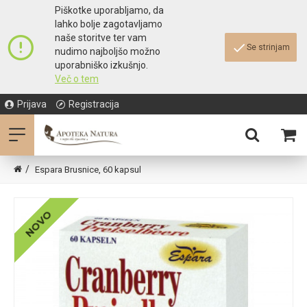
Piškotke uporabljamo, da
lahko bolje zagotavljamo
naše storitve ter vam
Se strinjam
nudimo najboljšo možno
uporabniško izkušnjo.
Več o tem
Prijava
Registracija
Espara Brusnice, 60 kapsul
NOVO