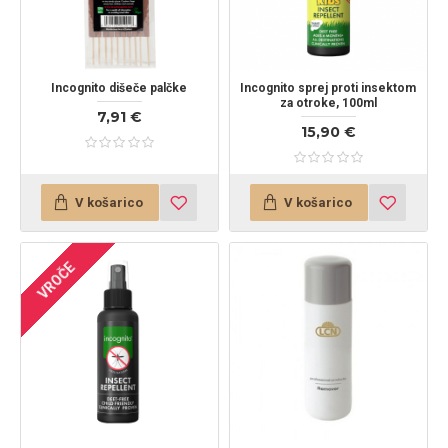
Incognito dišeče palčke
Incognito sprej proti insektom
za otroke, 100ml
7,91 €
15,90 €
V košarico
V košarico
NOVO
VROČE