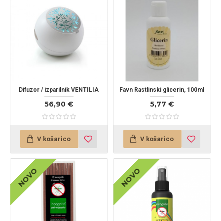
Difuzor / izparilnik VENTILIA
Favn Rastlinski glicerin, 100ml
56,90 €
5,77 €
V košarico
V košarico
NOVO
NOVO