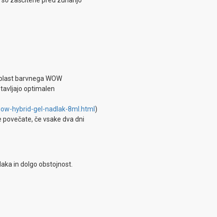
i so zaščitene pred zunanjo
te plast barvnega WOW
otavljajo optimalen
wow-hybrid-gel-nadlak-8ml.html
)
še povečate, če vsake dva dni
laka in dolgo obstojnost.