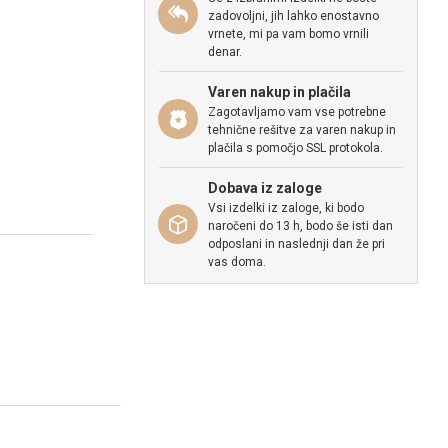
zadovoljni, jih lahko enostavno
vrnete, mi pa vam bomo vrnili
denar.
Varen nakup in plačila
Zagotavljamo vam vse potrebne
tehnične rešitve za varen nakup in
plačila s pomočjo SSL protokola.
Dobava iz zaloge
Vsi izdelki iz zaloge, ki bodo
naročeni do 13 h, bodo še isti dan
odposlani in naslednji dan že pri
vas doma.