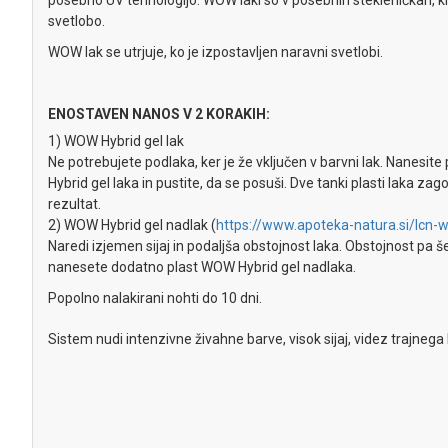
posebno UV tehnologijo. WOW laki so v posebnih stekleničkah, k
svetlobo.
WOW lak se utrjuje, ko je izpostavljen naravni svetlobi.
ENOSTAVEN NANOS V 2 KORAKIH:
1) WOW Hybrid gel lak
Ne potrebujete podlaka, ker je že vključen v barvni lak. Nanesi
Hybrid gel laka in pustite, da se posuši. Dve tanki plasti laka zag
rezultat.
2) WOW Hybrid gel nadlak (
https://www.apoteka-natura.si/lcn-
Naredi izjemen sijaj in podaljša obstojnost laka. Obstojnost pa 
nanesete dodatno plast WOW Hybrid gel nadlaka.
Popolno nalakirani nohti do 10 dni.
Sistem nudi intenzivne živahne barve, visok sijaj, videz trajnega 