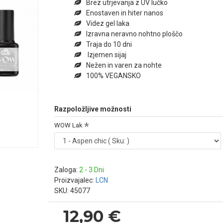
Brez utrjevanja z UV lučko
Enostaven in hiter nanos
Videz gel laka
Izravna neravno nohtno ploščo
Traja do 10 dni
Izjemen sijaj
Nežen in varen za nohte
100% VEGANSKO
Razpoložljive možnosti
WOW Lak
Zaloga:
2 - 3 Dni
Proizvajalec:
LCN
SKU:
45077
12,90 €