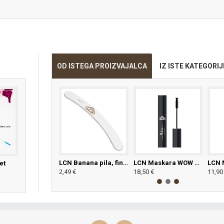
OD ISTEGA PROIZVAJALCA
IZ ISTE KATEGORIJ
LCN Banana buffer pila 120/240
LCN Banana pila, fina - 120/220
LCN Maskara WOW volume
et
€
2,49 €
18,50 €
11,90