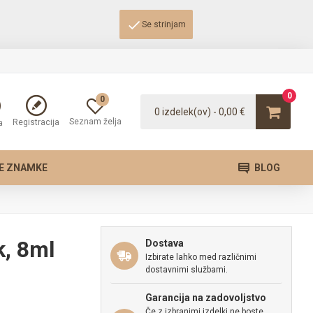
Se strinjam
0
0
0 izdelek(ov) - 0,00 €
Seznam želja
Registracija
a
E ZNAMKE
BLOG
k, 8ml
Dostava
Izbirate lahko med različnimi
dostavnimi službami.
Garancija na zadovoljstvo
Če z izbranimi izdelki ne boste