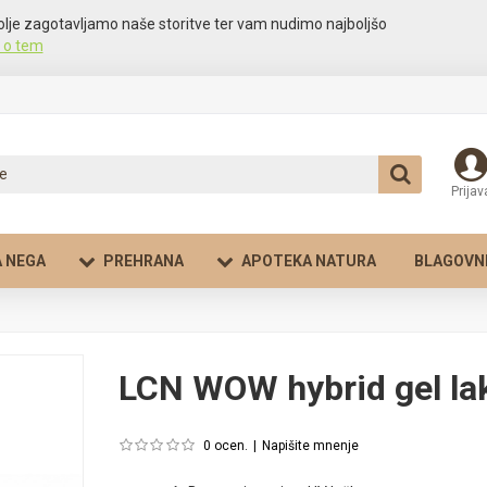
olje zagotavljamo naše storitve ter vam nudimo najboljšo
 o tem
Prijav
 NEGA
PREHRANA
APOTEKA NATURA
BLAGOVN
LCN WOW hybrid gel la
0 ocen.
|
Napišite mnenje