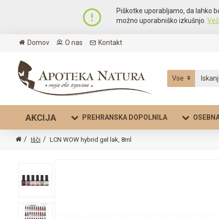
Piškotke uporabljamo, da lahko b
možno uporabniško izkušnjo.
Več
Domov
O nas
Kontakt
Vse
AKCIJA
PREHRANSKA DOPOLNILA
OSEBNA
Išči
LCN WOW hybrid gel lak, 8ml