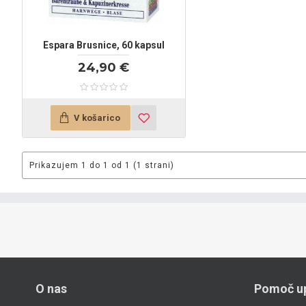
Espara Brusnice, 60 kapsul
24,90 €
V košarico
Prikazujem 1 do 1 od 1 (1 strani)
O nas
Pomoč u