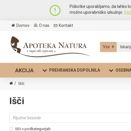
Piškotke uporabljamo, da lahko b
možno uporabniško izkušnjo.
Več
Domov
O nas
Kontakt
Vse
AKCIJA
PREHRANSKA DOPOLNILA
OSEBNA
Išči
Išči
Išči v podkategorijah