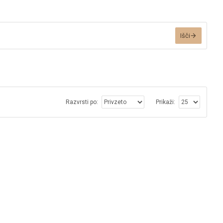
Išči
Razvrsti po:
Prikaži: