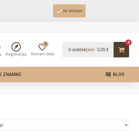
Se strinjam
0
0
0 izdelek(ov) - 0,00 €
Seznam želja
Registracija
a
E ZNAMKE
BLOG