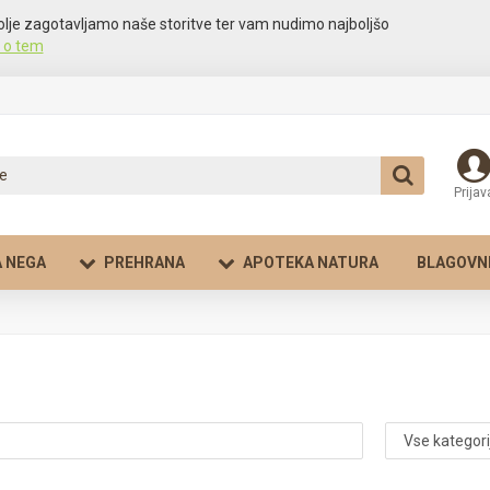
olje zagotavljamo naše storitve ter vam nudimo najboljšo
 o tem
Prijav
 NEGA
PREHRANA
APOTEKA NATURA
BLAGOVN