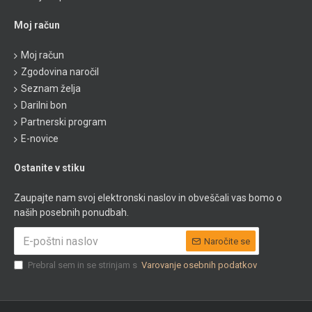
Moj račun
Moj račun
Zgodovina naročil
Seznam želja
Darilni bon
Partnerski program
E-novice
Ostanite v stiku
Zaupajte nam svoj elektronski naslov in obveščali vas bomo o
naših posebnih ponudbah.
Naročite se
Prebral sem in se strinjam s
Varovanje osebnih podatkov