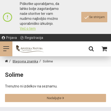
Piškotke uporabljamo, da
lahko bolje zagotavljamo
naše storitve ter vam
Se strinjam
nudimo najboljšo možno
uporabniško izkušnjo.
Več o tem
Prijava
Registracija
Blagovna znamka
Solime
Solime
Trenutno ni izdelkov na seznamu.
Nadaljujte