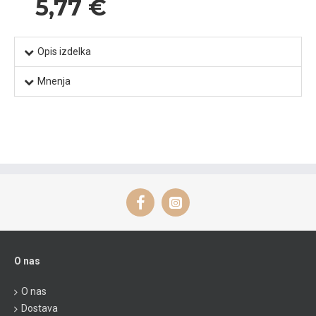
5,77 €
Opis izdelka
Mnenja
O nas
O nas
Dostava