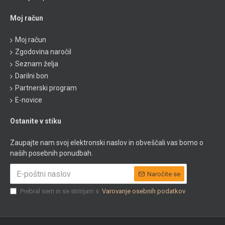
Moj račun
Moj račun
Zgodovina naročil
Seznam želja
Darilni bon
Partnerski program
E-novice
Ostanite v stiku
Zaupajte nam svoj elektronski naslov in obveščali vas bomo o
naših posebnih ponudbah.
Naročite se
Prebral sem in se strinjam s
Varovanje osebnih podatkov