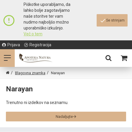
Piškotke uporabljamo, da
lahko bolje zagotavljamo
naše storitve ter vam
Se strinjam
nudimo najboljšo možno
uporabniško izkušnjo.
Več o tem
Prijava
Registracija
Blagovna znamka
Narayan
Narayan
Trenutno ni izdelkov na seznamu.
Nadaljujte