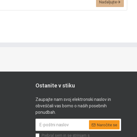
Nadaljujte
Ostanite v stiku
Zaupajte nam svoj elektronski naslov in
obveščali vas bomo o naših posebnih
ponudbah.
Naročite se
Prebral sem in se strinjam s