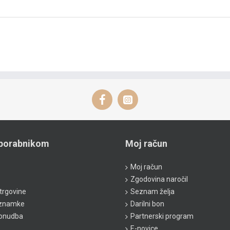
porabnikom
Moj račun
Moj račun
Zgodovina naročil
trgovine
Seznam želja
 znamke
Darilni bon
ponudba
Partnerski program
E-novice