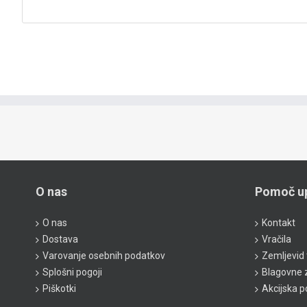
O nas
Pomoč u
O nas
Kontakt
Dostava
Vračila
Varovanje osebnih podatkov
Zemljevid 
Splošni pogoji
Blagovne
Piškotki
Akcijska 