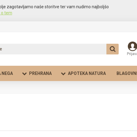
olje zagotavljamo naše storitve ter vam nudimo najboljšo
 o tem
Prijav
 NEGA
PREHRANA
APOTEKA NATURA
BLAGOVN