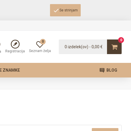
Se strinjam
0
0
0 izdelek(ov) - 0,00 €
Seznam želja
Registracija
a
E ZNAMKE
BLOG