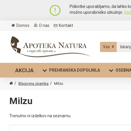
Piškotke uporabljamo, da lahko b
možno uporabniško izkušnjo.
Več
Domov
O nas
Kontakt
Vse
AKCIJA
PREHRANSKA DOPOLNILA
OSEBNA
Blagovna znamka
Milzu
Milzu
Trenutno ni izdelkov na seznamu.