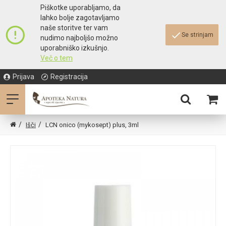
Piškotke uporabljamo, da
lahko bolje zagotavljamo
naše storitve ter vam
Se strinjam
nudimo najboljšo možno
uporabniško izkušnjo.
Več o tem
Prijava
Registracija
Išči
LCN onico (mykosept) plus, 3ml