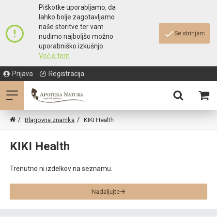
Piškotke uporabljamo, da
lahko bolje zagotavljamo
naše storitve ter vam
Se strinjam
nudimo najboljšo možno
uporabniško izkušnjo.
Več o tem
Prijava
Registracija
Blagovna znamka
KIKI Health
KIKI Health
Trenutno ni izdelkov na seznamu.
Nadaljujte