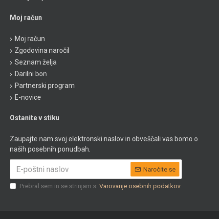
Moj račun
Moj račun
Zgodovina naročil
Seznam želja
Darilni bon
Partnerski program
E-novice
Ostanite v stiku
Zaupajte nam svoj elektronski naslov in obveščali vas bomo o
naših posebnih ponudbah.
Naročite se
Prebral sem in se strinjam s
Varovanje osebnih podatkov