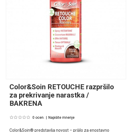
Color&Soin RETOUCHE razpršilo
za prekrivanje narastka /
BAKRENA
0 ocen.
|
Napišite mnenje
Color&Soin® predstavlja novost – pršilo za enostavno