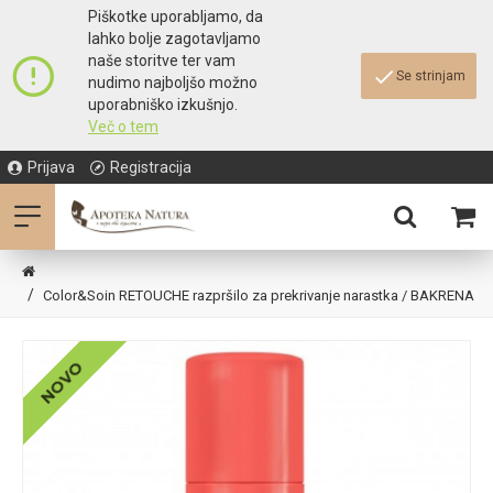
Piškotke uporabljamo, da
lahko bolje zagotavljamo
naše storitve ter vam
Se strinjam
nudimo najboljšo možno
uporabniško izkušnjo.
Več o tem
Prijava
Registracija
Color&Soin RETOUCHE razpršilo za prekrivanje narastka / BAKRENA
NOVO