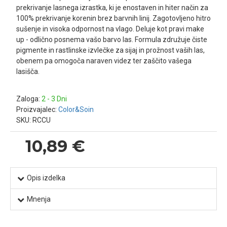
prekrivanje lasnega izrastka, ki je enostaven in hiter način za
100% prekrivanje korenin brez barvnih linij. Zagotovljeno hitro
sušenje in visoka odpornost na vlago. Deluje kot pravi make
up - odlično posnema vašo barvo las. Formula združuje čiste
pigmente in rastlinske izvlečke za sijaj in prožnost vaših las,
obenem pa omogoča naraven videz ter zaščito vašega
lasišča.
Zaloga:
2 - 3 Dni
Proizvajalec:
Color&Soin
SKU:
RCCU
10,89 €
Opis izdelka
Mnenja