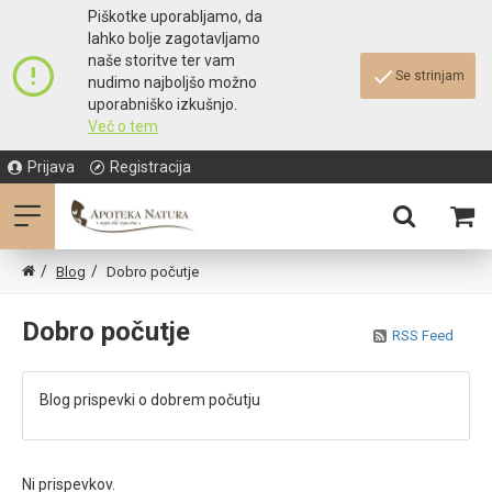
Piškotke uporabljamo, da
lahko bolje zagotavljamo
naše storitve ter vam
Se strinjam
nudimo najboljšo možno
uporabniško izkušnjo.
Več o tem
Prijava
Registracija
Blog
Dobro počutje
Dobro počutje
RSS Feed
Blog prispevki o dobrem počutju
Ni prispevkov.